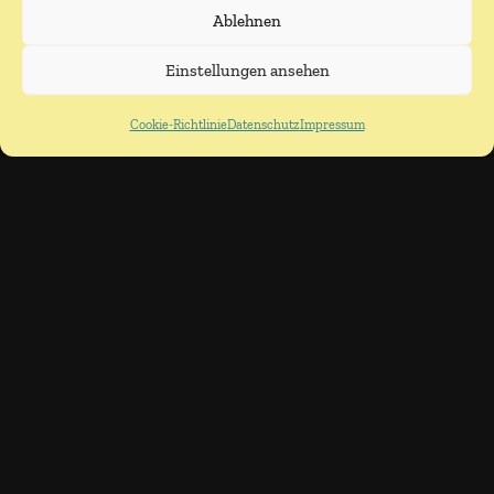
Ablehnen
Einstellungen ansehen
Detmold, Sommertheater
Cookie-Richtlinie
Datenschutz
Impressum
Tickets
09.09.2026
19:30
Uhr
Statt wesentlich die Welt bewegt,
hab ich wohl nur das Meer
gepflügt – ein Rigorosum
sondershausen
Darmstadt, Centralstation
Tickets
10.09.2026
20:00
Uhr