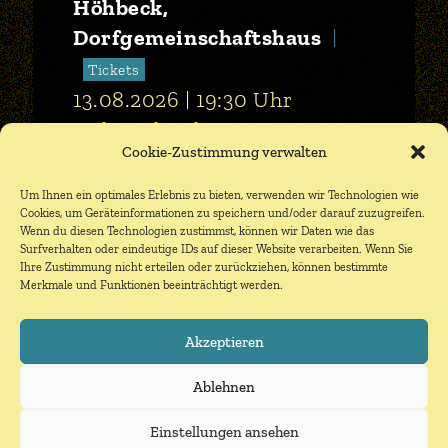
Höhbeck,
Dorfgemeinschaftshaus
Tickets
13.08.2026
19:30
Uhr
Halt mal, Schatz!
Cookie-Zustimmung verwalten
Um Ihnen ein optimales Erlebnis zu bieten, verwenden wir Technologien wie
Cookies, um Geräteinformationen zu speichern und/oder darauf zuzugreifen.
Vellmar, Festplatz/Brüder-
Wenn du diesen Technologien zustimmst, können wir Daten wie das
Surfverhalten oder eindeutige IDs auf dieser Website verarbeiten. Wenn Sie
Grimm-Straße
Tickets
Ihre Zustimmung nicht erteilen oder zurückziehen, können bestimmte
14.08.2026
20:00
Uhr
Merkmale und Funktionen beeinträchtigt werden.
Statt wesentlich die Welt
Akzeptieren
bewegt, hab ich wohl nur das
Meer gepflügt – ein
Ablehnen
Rigorosum sondershausen
Einstellungen ansehen