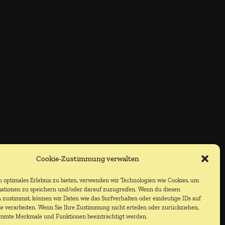
Cookie-Zustimmung verwalten
 optimales Erlebnis zu bieten, verwenden wir Technologien wie Cookies, um
ationen zu speichern und/oder darauf zuzugreifen. Wenn du diesen
 zustimmst, können wir Daten wie das Surfverhalten oder eindeutige IDs auf
te verarbeiten. Wenn Sie Ihre Zustimmung nicht erteilen oder zurückziehen,
immte Merkmale und Funktionen beeinträchtigt werden.