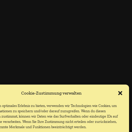
Cookie-Zustimmung verwalten
 optimales Erlebnis zu bieten, verwenden wir Technologien wie Cookies, um
ationen zu speichern und/oder darauf zuzugreifen. Wenn du diesen
 zustimmst, können wir Daten wie das Surfverhalten oder eindeutige IDs auf
te verarbeiten. Wenn Sie Ihre Zustimmung nicht erteilen oder zurückziehen,
immte Merkmale und Funktionen beeinträchtigt werden.